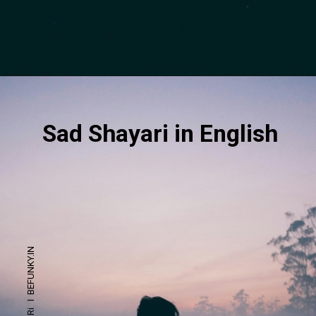
Opening
https://befunky.in/sad-shayari/#sad-shayari-for-life
Sad Shayari in English
SAD SHAYARi I BEFUNKY.IN