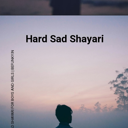
Opening
https://befunky.in/sad-shayari/#sad-shayari-for-girls
Hard Sad Shayari
SAD SHAYARI FOR BOYS AND GIRLS | BEFUNKY.IN