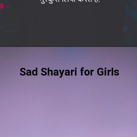
Opening
https://befunky.in/sad-shayari/#sad-shayari-for-boys
Sad Shayari for Girls